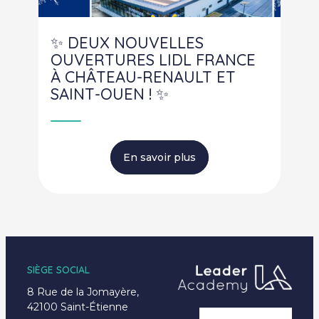
Occitanie
Saint-Étienne
✨ DEUX NOUVELLES
Saint-Maixent-
l'École
OUVERTURES LIDL FRANCE
TARBES
À CHÂTEAU-RENAULT ET
Provence-Alpes-
SAINT-OUEN ! ✨
Côte d'azur
Bretagne
Morbihan
Nouvelle-Aquitaine
En savoir plus
SIÈGE SOCIAL
8 Rue de la Jomayère,
42100 Saint-Étienne