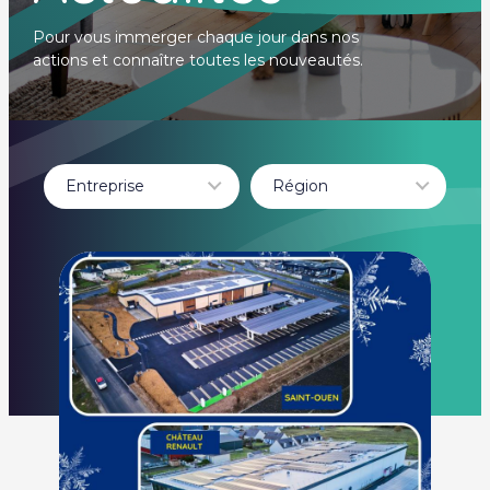
Pour vous immerger chaque jour dans nos
actions et connaître toutes les nouveautés.
Entreprise
Région
- Tout -
- Tout -
LIDL
Auvergne-Rhône-
Alpes
Béthune
BOURGOGNE
FRANCHE COMTÉ
Dole
guadeloupe
HAUTE-GARONNE
Hauts-de-France
Île-de-France
Itteville