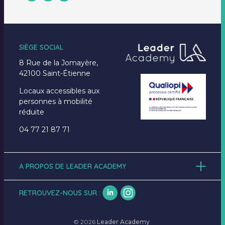
SIÈGE SOCIAL
8 Rue de la Jomayère,
42100 Saint-Étienne
Locaux accessibles aux
personnes à mobilité
réduite
04 77 21 87 71
A PROPOS DE LEADER ACADEMY
Accueil
À propos
RETROUVEZ-NOUS SUR :
Formations
Emplois
Actualités
© 2026
Leader Academy