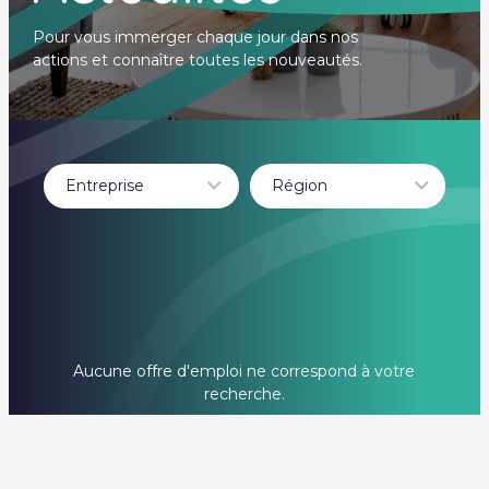
Pour vous immerger chaque jour dans nos
actions et connaître toutes les nouveautés.
Entreprise
Région
- Tout -
- Tout -
IT TRATTORIA
HAUTE-GARONNE
VOLFONI
TARBES
Aucune offre d'emploi ne correspond à votre
recherche.