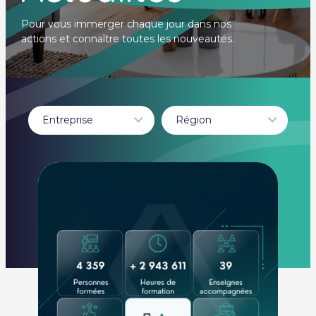
Pour vous immerger chaque jour dans nos
actions et connaître toutes les nouveautés.
Entreprise
Région
- Tout -
- Tout -
BURGER KING
Auvergne-Rhône-
CHAMAS TACOS
Alpes
Leader Academy
LEADER
ACADEMY